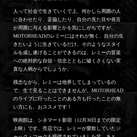
人って社会で生きていくで上、何かしら周囲の人
に合わせたり、妥協したり、自分の見た目や発言
が周囲に与える影響とかを気にしがちですが、
MOTORHEADのレミーにはそれが無く、自分の生
きたいように生きているだけ。そのようなスタイ
ルを成し遂げることができるのは、レミーの音楽
への絶対的な自信・信念とともに嘘くさくない実
直な人柄からでしょうか。
残念ながら、レミーは他界してしまっているの
で、生で見ることはできませんが、MOTORHEAD
のライブに行ったことのある方も行ったことの無
い方にも、おススメです！
映画館は、シネマート新宿（12月30日までの限定
上映）です。売店では、レミーが愛飲していたジ
ャック・コークも提供されていました笑。あと、